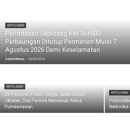
KEPOLISIAN
Perlintasan Sebidang KM 36+000
Perbaungan Ditutup Permanen Mulai 7
Agustus 2026 Demi Keselamatan
GeberNews
-
06/08/2026
KEPOLISIAN
KEPOLISIAN
49 Personel Polres Sergai Jalani Rotasi
Jabatan, Dua Perwira Memasuki Masa
Polrestab
Purnawirawan
Narkotika 