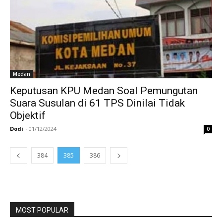
Medan
Keputusan KPU Medan Soal Pemungutan
Suara Susulan di 61 TPS Dinilai Tidak
Objektif
Dodi
-
01/12/2024
0
384
385
386
MOST POPULAR