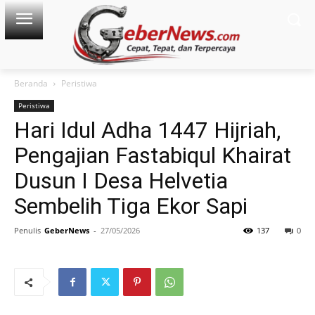
Beranda
Peristiwa
Peristiwa
Hari Idul Adha 1447 Hijriah,
Pengajian Fastabiqul Khairat
Dusun I Desa Helvetia
Sembelih Tiga Ekor Sapi
Penulis
GeberNews
-
27/05/2026
137
0