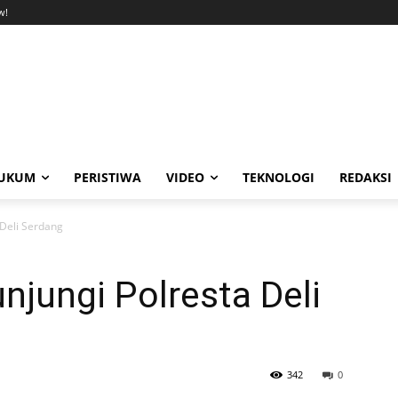
w!
UKUM
PERISTIWA
VIDEO
TEKNOLOGI
REDAKSI
 Deli Serdang
jungi Polresta Deli
342
0