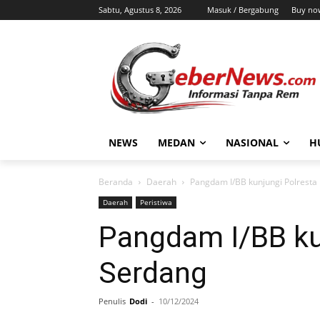
Sabtu, Agustus 8, 2026
Masuk / Bergabung
Buy no
NEWS
MEDAN
NASIONAL
H
Beranda
Daerah
Pangdam I/BB kunjungi Polresta
Daerah
Peristiwa
Pangdam I/BB kun
Serdang
Penulis
Dodi
-
10/12/2024