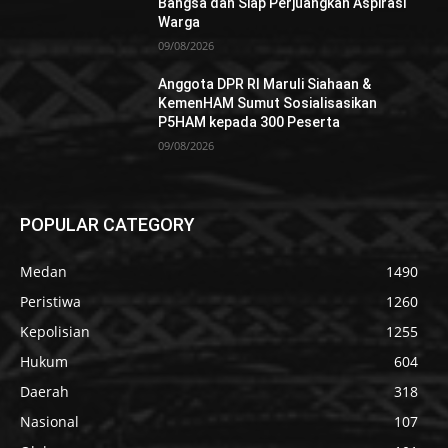
Bangsa dan Siap Perjuangkan Aspirasi
Warga
09/08/2026
Anggota DPR RI Maruli Siahaan &
KemenHAM Sumut Sosialisasikan
P5HAM kepada 300 Peserta
09/08/2026
POPULAR CATEGORY
Medan
1490
Peristiwa
1260
Kepolisian
1255
Hukum
604
Daerah
318
Nasional
107