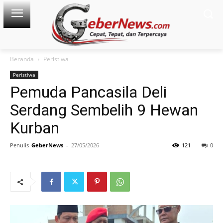
Beranda
Peristiwa
Peristiwa
Pemuda Pancasila Deli
Serdang Sembelih 9 Hewan
Kurban
Penulis
GeberNews
-
27/05/2026
121
0