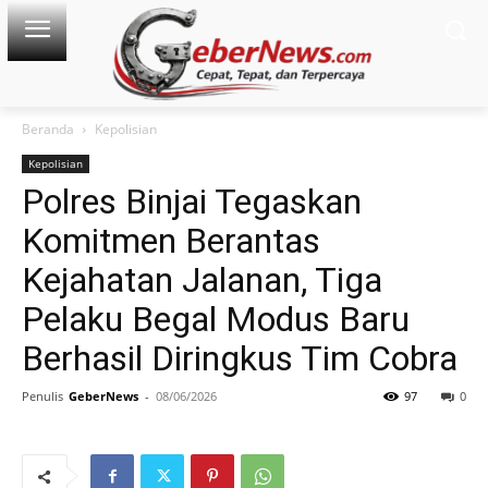
Beranda
Kepolisian
Kepolisian
Polres Binjai Tegaskan
Komitmen Berantas
Kejahatan Jalanan, Tiga
Pelaku Begal Modus Baru
Berhasil Diringkus Tim Cobra
Penulis
GeberNews
-
08/06/2026
97
0