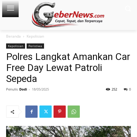
Beranda
Kepolisian
Kepolisian
Peristiwa
Polres Langkat Amankan Car
Free Day Lewat Patroli
Sepeda
Penulis
Dodi
-
18/05/2025
252
0