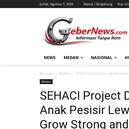
Jumat, Agustus 7, 2026
Masuk / Bergabung
Buy no
NEWS
MEDAN
NASIONAL
H
Beranda
Medan
SEHACI Project Dorong Kesehatan
Medan
SEHACI Project 
Anak Pesisir Le
Grow Strong and