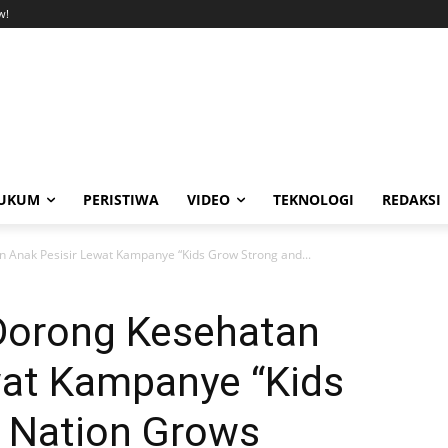
w!
UKUM
PERISTIWA
VIDEO
TEKNOLOGI
REDAKSI
 Anak Pesisir Lewat Kampanye “Kids Grow Strong and...
Dorong Kesehatan
wat Kampanye “Kids
 Nation Grows