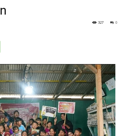
an
327
0