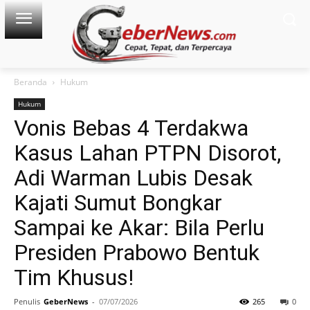
Beranda
Hukum
Hukum
Vonis Bebas 4 Terdakwa
Kasus Lahan PTPN Disorot,
Adi Warman Lubis Desak
Kajati Sumut Bongkar
Sampai ke Akar: Bila Perlu
Presiden Prabowo Bentuk
Tim Khusus!
Penulis
GeberNews
-
07/07/2026
265
0