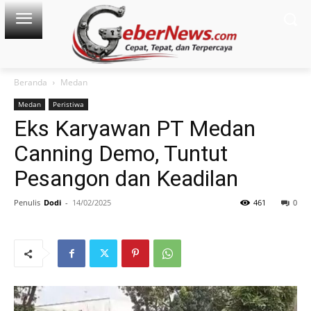
Beranda
Medan
Medan
Peristiwa
Eks Karyawan PT Medan
Canning Demo, Tuntut
Pesangon dan Keadilan
Penulis
Dodi
-
14/02/2025
461
0