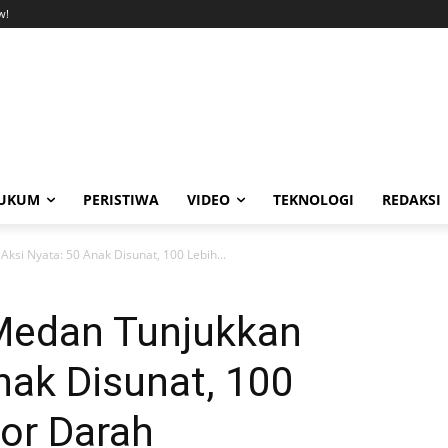
w!
UKUM
PERISTIWA
VIDEO
TEKNOLOGI
REDAKSI
ksi Nyata: 50 Anak Disunat, 100 Lebih...
Medan Tunjukkan
nak Disunat, 100
or Darah