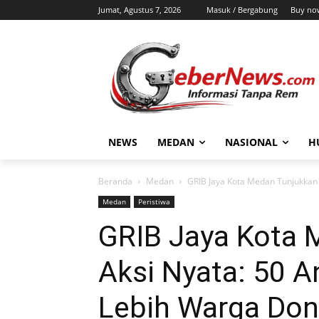
Jumat, Agustus 7, 2026
Masuk / Bergabung
Buy no
NEWS
MEDAN
NASIONAL
H
Beranda
Medan
GRIB Jaya Kota Medan Tunjukkan A
Medan
Peristiwa
GRIB Jaya Kota 
Aksi Nyata: 50 A
Lebih Warga Don