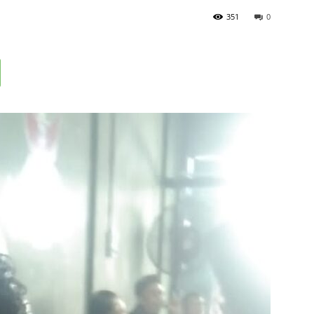
351
0