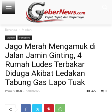
Beranda
Medan
Medan
Peristiwa
Jago Merah Mengamuk di
Jalan Jamin Ginting, 4
Rumah Ludes Terbakar
Diduga Akibat Ledakan
Tabung Gas Lapo Tuak
Penulis
Dodi
-
18/07/2025
475
0