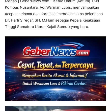
Medan | GeberNews.com – Ketua Umum (Ketum) TKN
Kompas Nusantara, Adi Warman Lubis, menyampaikan
ucapan selamat dan apresiasi mendalam atas pelantikan
Dr. Harli Siregar, SH, M.Hum sebagai Kepala Kejaksaan
Tinggi Sumatera Utara (Kajati Sumut) yang baru.