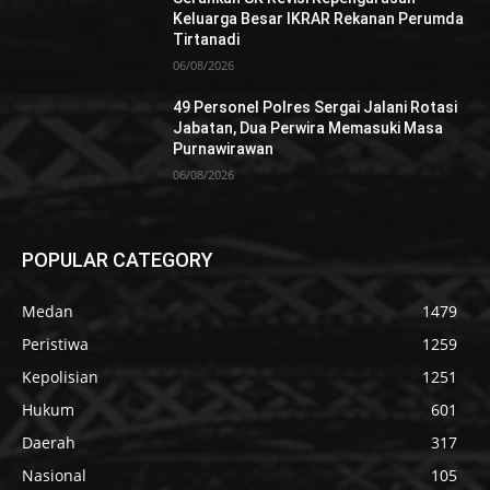
Keluarga Besar IKRAR Rekanan Perumda
Tirtanadi
06/08/2026
49 Personel Polres Sergai Jalani Rotasi
Jabatan, Dua Perwira Memasuki Masa
Purnawirawan
06/08/2026
POPULAR CATEGORY
Medan
1479
Peristiwa
1259
Kepolisian
1251
Hukum
601
Daerah
317
Nasional
105