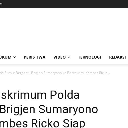
w!
UKUM
PERISTIWA
VIDEO
TEKNOLOGI
REDAKSI
da Sumut Berganti: Brigjen Sumaryono ke Bareskrim, Kombes Ricko...
reskrimum Polda
 Brigjen Sumaryono
ombes Ricko Siap