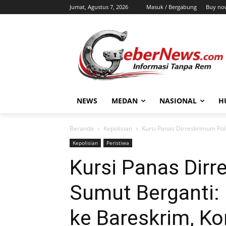
Jumat, Agustus 7, 2026
Masuk / Bergabung
Buy no
NEWS
MEDAN
NASIONAL
H
Beranda
Kepolisian
Kursi Panas Dirreskrimum Pol
Kepolisian
Peristiwa
Kursi Panas Dir
Sumut Berganti:
ke Bareskrim, K