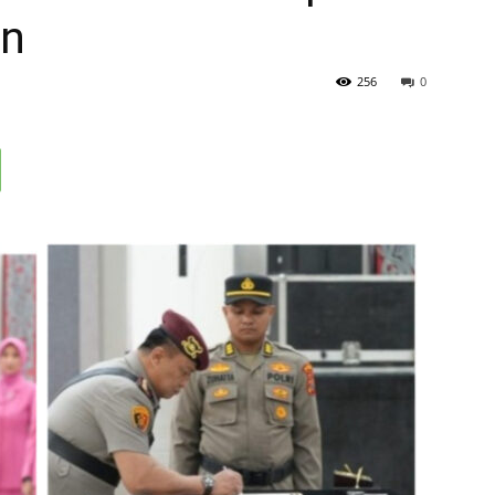
an
256
0