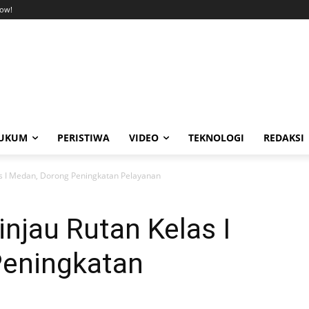
ow!
UKUM
PERISTIWA
VIDEO
TEKNOLOGI
REDAKSI
as I Medan, Dorong Peningkatan Pelayanan
injau Rutan Kelas I
Peningkatan