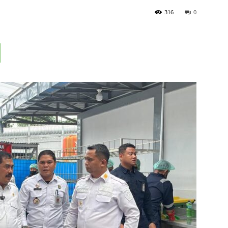
316
0