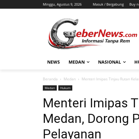
Minggu, Agustus 9, 2026
Masuk / Bergabung
Buy n
NEWS
MEDAN
NASIONAL
H
Beranda
Medan
Menteri Imipas Tinjau Rutan Kel
Medan
Hukum
Menteri Imipas T
Medan, Dorong 
Pelayanan