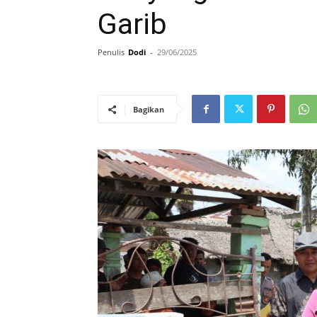
Garib
Penulis
Dodi
-
29/06/2025
Bagikan