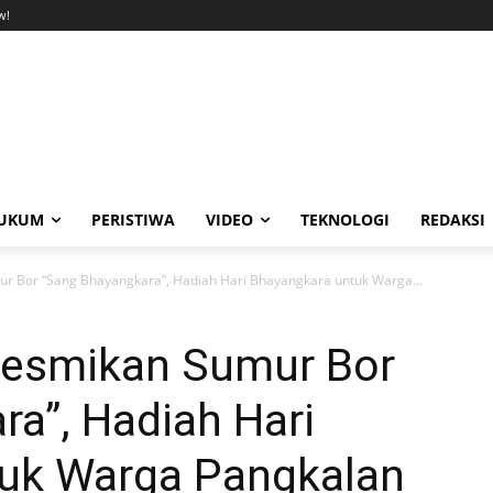
w!
UKUM
PERISTIWA
VIDEO
TEKNOLOGI
REDAKSI
ur Bor “Sang Bhayangkara”, Hadiah Hari Bhayangkara untuk Warga...
Resmikan Sumur Bor
a”, Hadiah Hari
uk Warga Pangkalan