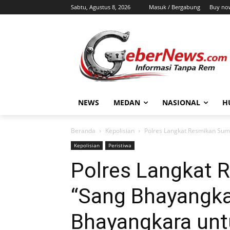
Sabtu, Agustus 8, 2026
Masuk / Bergabung
Buy no
NEWS
MEDAN
NASIONAL
H
Beranda
Kepolisian
Polres Langkat Resmikan Sum
Kepolisian
Peristiwa
Polres Langkat 
“Sang Bhayangkar
Bhayangkara unt