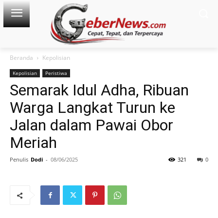
Beranda
Kepolisian
Kepolisian
Peristiwa
Semarak Idul Adha, Ribuan
Warga Langkat Turun ke
Jalan dalam Pawai Obor
Meriah
Penulis
Dodi
-
08/06/2025
321
0