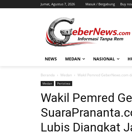
Jumat, Agustus 7, 2026
Masuk / Bergabung
Buy no
NEWS
MEDAN
NASIONAL
H
Beranda
Medan
Wakil Pemred GeberNews.com dan
Medan
Peristiwa
Wakil Pemred G
SuaraPrananta.
Lubis Diangkat 