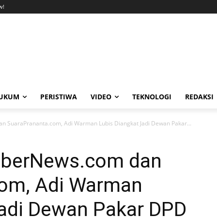
w!
UKUM
PERISTIWA
VIDEO
TEKNOLOGI
REDAKSI
 SuaraPrananta.com, Adi Warman Lubis Diangkat Jadi Dewan Pakar...
eberNews.com dan
com, Adi Warman
Jadi Dewan Pakar DPD