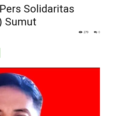
ers Solidaritas
I) Sumut
279
0