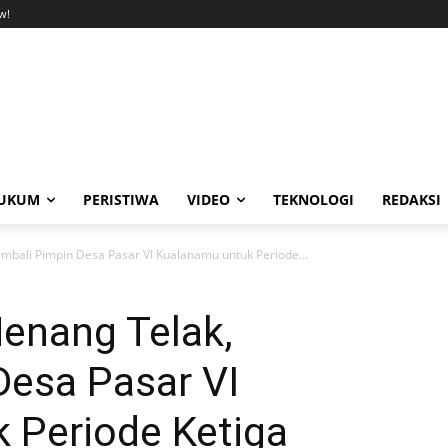
w!
UKUM
PERISTIWA
VIDEO
TEKNOLOGI
REDAKSI
mbali Pimpin Desa Pasar VI Kualanamu untuk Periode...
enang Telak,
Desa Pasar VI
 Periode Ketiga