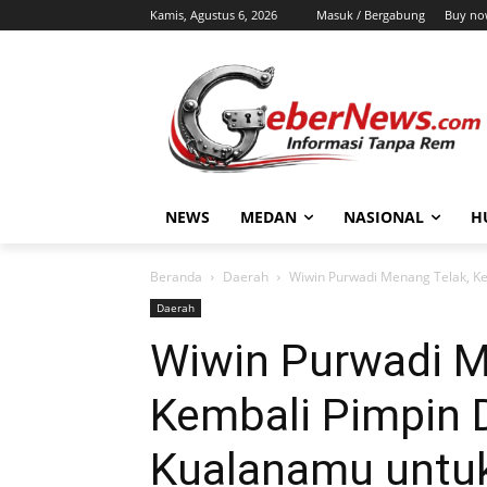
Kamis, Agustus 6, 2026
Masuk / Bergabung
Buy no
NEWS
MEDAN
NASIONAL
H
Beranda
Daerah
Wiwin Purwadi Menang Telak, Ke
Daerah
Wiwin Purwadi M
Kembali Pimpin 
Kualanamu untuk