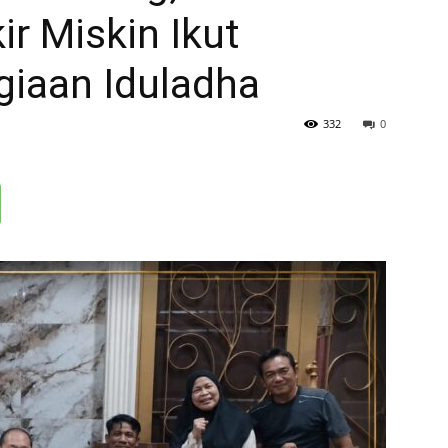
ir Miskin Ikut
iaan Iduladha
332
0