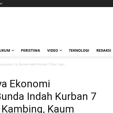
w!
UKUM
PERISTIWA
VIDEO
TEKNOLOGI
REDAKSI
yarakat, Hj. Bunda Indah Kurban 7 Ekor Sapi...
nya Ekonomi
Bunda Indah Kurban 7
0 Kambing, Kaum