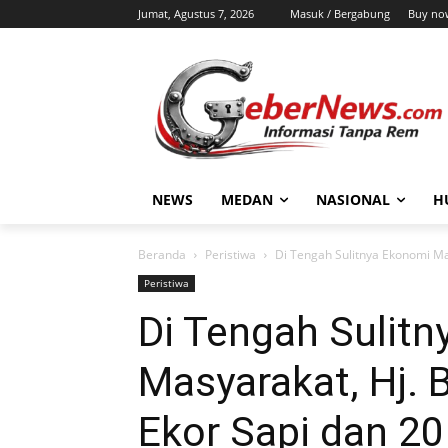
Jumat, Agustus 7, 2026
Masuk / Bergabung
Buy no
NEWS
MEDAN
NASIONAL
H
Beranda
Peristiwa
Di Tengah Sulitnya Ekonomi Mas
Peristiwa
Di Tengah Sulit
Masyarakat, Hj. 
Ekor Sapi dan 2