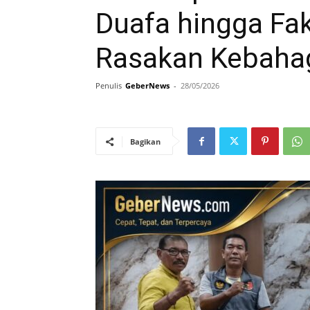
Duafa hingga Fak
Rasakan Kebahag
Penulis
GeberNews
-
28/05/2026
Bagikan