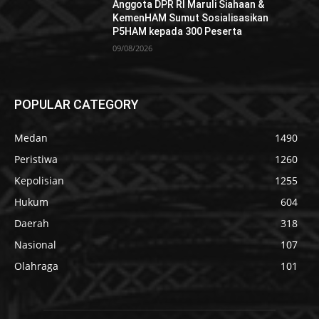
Anggota DPR RI Maruli Siahaan &
KemenHAM Sumut Sosialisasikan
P5HAM kepada 300 Peserta
09/08/2026
POPULAR CATEGORY
Medan
1490
Peristiwa
1260
Kepolisian
1255
Hukum
604
Daerah
318
Nasional
107
Olahraga
101