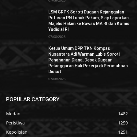
07/08/2026
LSM GRPK Soroti Dugaan Kejanggalan
Putusan PN Lubuk Pakam, Siap Laporkan
Majelis Hakim ke Bawas MA RI dan Komisi
Yudisial RI
07/08/2026
Ketua Umum DPP TKN Kompas
Nusantara Adi Warman Lubis Soroti
Penahanan Diana, Desak Dugaan
Pelanggaran Hak Pekerja di Perusahaan
Diusut
07/08/2026
POPULAR CATEGORY
Medan
1482
Peristiwa
1259
Kepolisian
1251