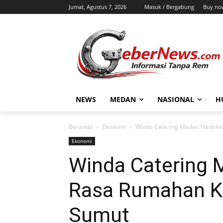
Jumat, Agustus 7, 2026
Masuk / Bergabung
Buy no
NEWS
MEDAN
NASIONAL
H
Beranda
Ekonomi
Winda Catering Medan Hadirka
Ekonomi
Winda Catering 
Rasa Rumahan K
Sumut