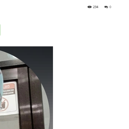
234
0