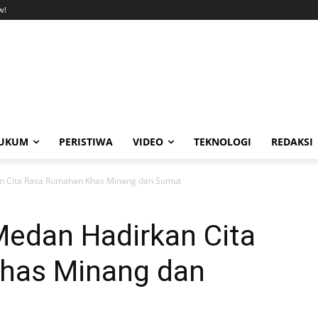
w!
UKUM
PERISTIWA
VIDEO
TEKNOLOGI
REDAKSI
n Cita Rasa Rumahan Khas Minang dan Sumut
Medan Hadirkan Cita
has Minang dan