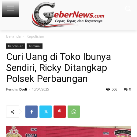
Beranda
Kepolisian
Kepolisian
Kriminal
Curi Uang di Toko Ibunya
Sendiri, Ricky Ditangkap
Polsek Perbaungan
Penulis
Dodi
-
10/04/2025
506
0