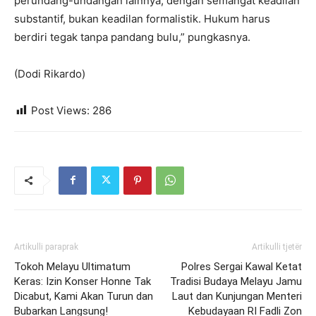
perundang-undangan lainnya, dengan semangat keadilan
substantif, bukan keadilan formalistik. Hukum harus
berdiri tegak tanpa pandang bulu,” pungkasnya.
(Dodi Rikardo)
Post Views:
286
Artikulli paraprak
Artikulli tjetër
Tokoh Melayu Ultimatum
Polres Sergai Kawal Ketat
Keras: Izin Konser Honne Tak
Tradisi Budaya Melayu Jamu
Dicabut, Kami Akan Turun dan
Laut dan Kunjungan Menteri
Bubarkan Langsung!
Kebudayaan RI Fadli Zon