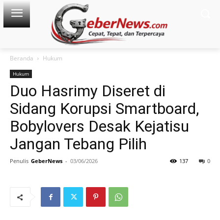
Beranda
Hukum
Hukum
Duo Hasrimy Diseret di
Sidang Korupsi Smartboard,
Bobylovers Desak Kejatisu
Jangan Tebang Pilih
Penulis
GeberNews
-
03/06/2026
137
0