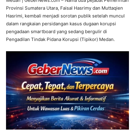
Medan | GeberNews.com – Nama dua pejabat Pemerintah
Provinsi Sumatera Utara, Faisal Hasrimy dan Muttaqien
Hasrimi, kembali menjadi sorotan publik setelah muncul
dalam rangkaian persidangan kasus dugaan korupsi
pengadaan smartboard yang sedang bergulir di
Pengadilan Tindak Pidana Korupsi (Tipikor) Medan.