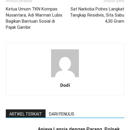
Artikulli paraprak
Artikulli tjetër
Ketua Umum TKN Kompas
Sat Narkoba Polres Langkat
Nusantara, Adi Warman Lubis
Tangkap Residivis, Sita Sabu
Bagikan Bantuan Sosial di
4,30 Gram
Pajak Gambir
Dodi
ARTIKEL TERKAIT
DARI PENULIS
Aniaya Lansia dengan Parang, Polsek