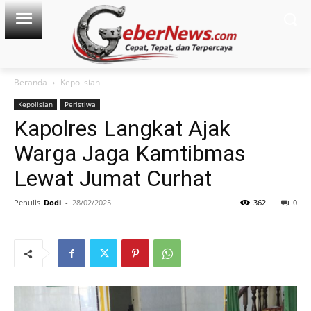
Beranda
Kepolisian
Kepolisian
Peristiwa
Kapolres Langkat Ajak
Warga Jaga Kamtibmas
Lewat Jumat Curhat
Penulis
Dodi
-
28/02/2025
362
0