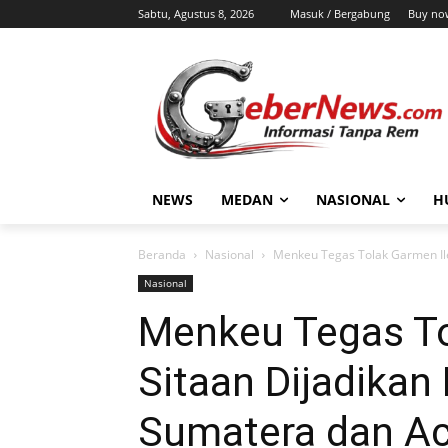
Sabtu, Agustus 8, 2026
Masuk / Bergabung
Buy no
NEWS
MEDAN
NASIONAL
H
Beranda
Nasional
Menkeu Tegas Tolak Garmen Ile
Nasional
Menkeu Tegas To
Sitaan Dijadikan
Sumatera dan A