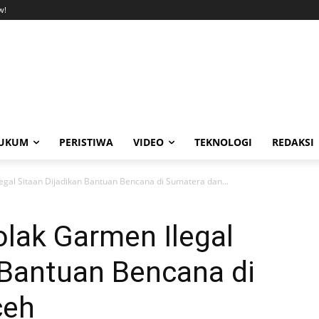
w!
UKUM
PERISTIWA
VIDEO
TEKNOLOGI
REDAKSI
gal Sitaan Dijadikan Bantuan Bencana di Sumatera dan...
lak Garmen Ilegal
 Bantuan Bencana di
ceh