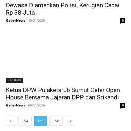
Dewasa Diamankan Polisi, Kerugian Capai
Rp 38 Juta
GeberNews
-
10/01/2026
0
Peristiwa
Ketua DPW Pujaketarub Sumut Gelar Open
House Bersama Jajaran DPP dan Srikandi
GeberNews
-
09/01/2026
0
154
155
156