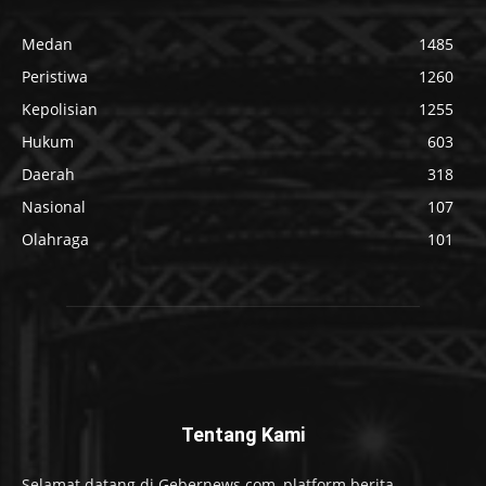
Medan
1485
Peristiwa
1260
Kepolisian
1255
Hukum
603
Daerah
318
Nasional
107
Olahraga
101
Tentang Kami
Selamat datang di Gebernews.com, platform berita