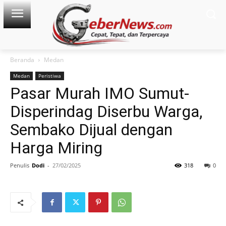
Beranda
Medan
Medan
Peristiwa
Pasar Murah IMO Sumut-
Disperindag Diserbu Warga,
Sembako Dijual dengan
Harga Miring
Penulis
Dodi
-
27/02/2025
318
0