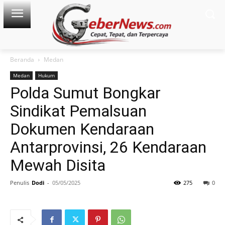
Beranda
Medan
Medan
Hukum
Polda Sumut Bongkar
Sindikat Pemalsuan
Dokumen Kendaraan
Antarprovinsi, 26 Kendaraan
Mewah Disita
Penulis
Dodi
-
05/05/2025
275
0