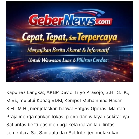
Kapolres Langkat, AKBP David Triyo Prasojo, S.H., S.I.K.,
M.Si., melalui Kabag SDM, Kompol Muhammad Hasan,
S.H., M.H., menjelaskan bahwa Satgas Operasi Mantap
Praja mengamankan lokasi pleno dan wilayah sekitarnya.
Satlantas bertugas menjaga kelancaran lalu lintas,
sementara Sat Samapta dan Sat Intelijen melakukan