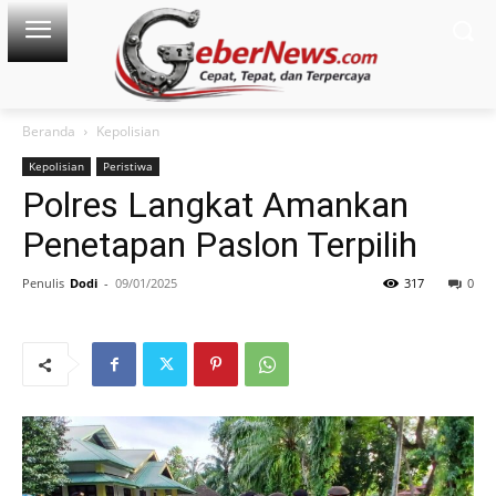
Beranda
Kepolisian
Kepolisian
Peristiwa
Polres Langkat Amankan
Penetapan Paslon Terpilih
Penulis
Dodi
-
09/01/2025
317
0