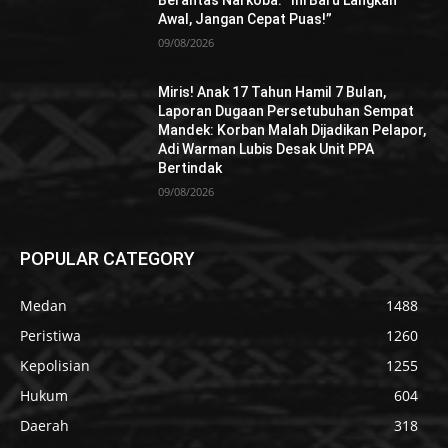
Awal, Jangan Cepat Puas!”
09/08/2026
Miris! Anak 17 Tahun Hamil 7 Bulan,
Laporan Dugaan Persetubuhan Sempat
Mandek: Korban Malah Dijadikan Pelapor,
Adi Warman Lubis Desak Unit PPA
Bertindak
09/08/2026
POPULAR CATEGORY
Medan
1488
Peristiwa
1260
Kepolisian
1255
Hukum
604
Daerah
318