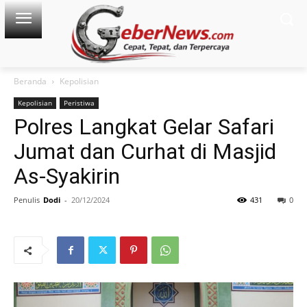
Beranda
Kepolisian
Kepolisian
Peristiwa
Polres Langkat Gelar Safari
Jumat dan Curhat di Masjid
As-Syakirin
Penulis
Dodi
-
20/12/2024
431
0