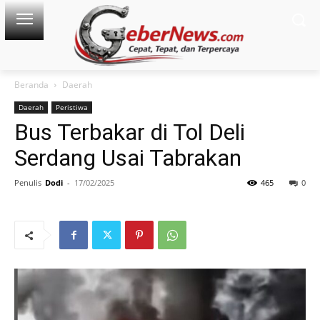
Beranda
Daerah
Daerah
Peristiwa
Bus Terbakar di Tol Deli
Serdang Usai Tabrakan
Penulis
Dodi
-
17/02/2025
465
0