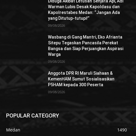
Diduga Akibat Letusan Senjata Api, Adi
Warman Lubis Desak Kapoldasu dan
Kapolrestabes Medan: “Jangan Ada
yang Ditutup-tutupi!”
09/08/2026
Wasbang di Gang Mantri, Eko Afrianta
Sitepu Tegaskan Pancasila Perekat
Bangsa dan Siap Perjuangkan Aspirasi
Warga
09/08/2026
Anggota DPR RI Maruli Siahaan &
KemenHAM Sumut Sosialisasikan
P5HAM kepada 300 Peserta
09/08/2026
POPULAR CATEGORY
Medan
1490