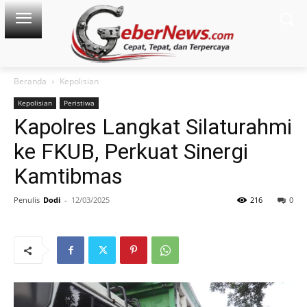
Beranda
Kepolisian
Kepolisian
Peristiwa
Kapolres Langkat Silaturahmi
ke FKUB, Perkuat Sinergi
Kamtibmas
Penulis
Dodi
-
12/03/2025
216
0