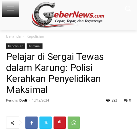
Beranda
Kepolisian
Kepolisian
Kriminal
Pelajar di Sergai Tewas
dalam Karung: Polisi
Kerahkan Penyelidikan
Maksimal
Penulis
Dodi
-
13/12/2024
293
0