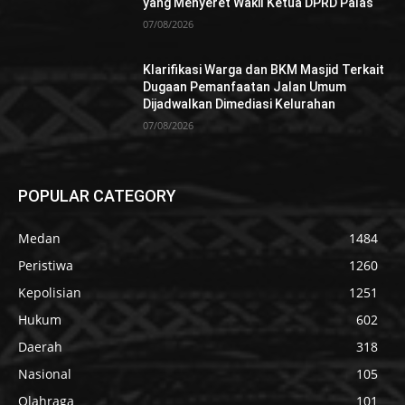
yang Menyeret Wakil Ketua DPRD Palas
07/08/2026
Klarifikasi Warga dan BKM Masjid Terkait
Dugaan Pemanfaatan Jalan Umum
Dijadwalkan Dimediasi Kelurahan
07/08/2026
POPULAR CATEGORY
Medan
1484
Peristiwa
1260
Kepolisian
1251
Hukum
602
Daerah
318
Nasional
105
Olahraga
101