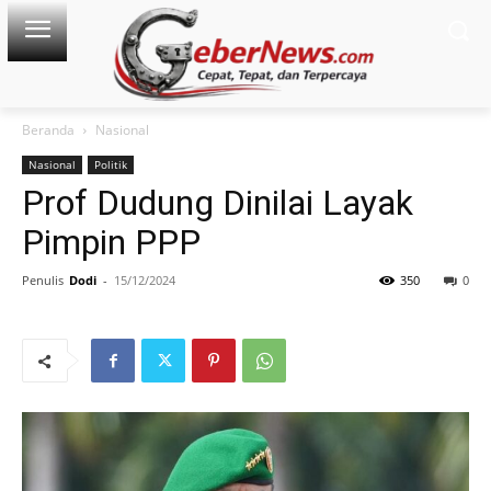
Beranda
Nasional
Nasional
Politik
Prof Dudung Dinilai Layak
Pimpin PPP
Penulis
Dodi
-
15/12/2024
350
0