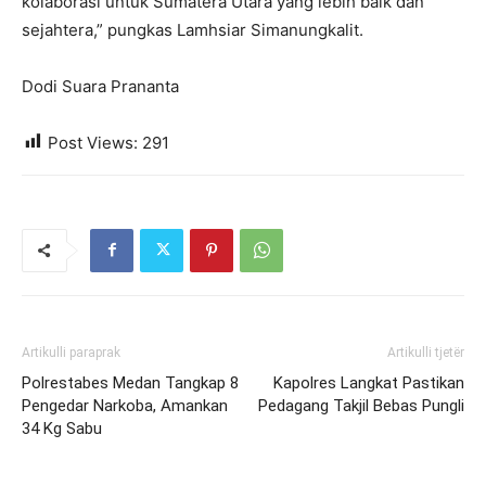
kolaborasi untuk Sumatera Utara yang lebih baik dan
sejahtera,” pungkas Lamhsiar Simanungkalit.
Dodi Suara Prananta
Post Views:
291
Artikulli paraprak
Artikulli tjetër
Polrestabes Medan Tangkap 8
Kapolres Langkat Pastikan
Pengedar Narkoba, Amankan
Pedagang Takjil Bebas Pungli
34 Kg Sabu