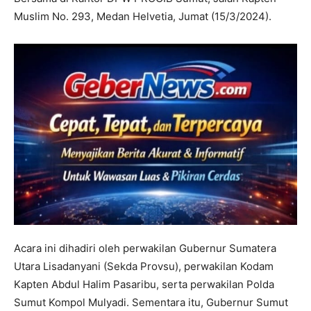
Muslim No. 293, Medan Helvetia, Jumat (15/3/2024).
Acara ini dihadiri oleh perwakilan Gubernur Sumatera
Utara Lisadanyani (Sekda Provsu), perwakilan Kodam
Kapten Abdul Halim Pasaribu, serta perwakilan Polda
Sumut Kompol Mulyadi. Sementara itu, Gubernur Sumut