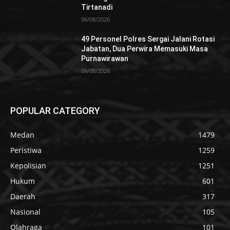
Tirtanadi
06/08/2026
49 Personel Polres Sergai Jalani Rotasi
Jabatan, Dua Perwira Memasuki Masa
Purnawirawan
06/08/2026
POPULAR CATEGORY
Medan
1479
Peristiwa
1259
Kepolisian
1251
Hukum
601
Daerah
317
Nasional
105
Olahraga
101