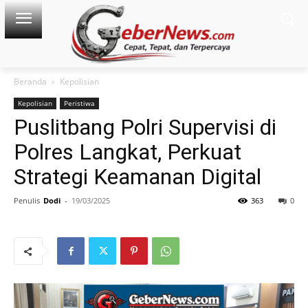
Beranda
Kepolisian
Kepolisian
Peristiwa
Puslitbang Polri Supervisi di
Polres Langkat, Perkuat
Strategi Keamanan Digital
Penulis
Dodi
-
19/03/2025
363
0