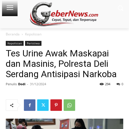
Beranda
Kepolisian
Kepolisian
Peristiwa
Tes Urine Awak Maskapai
dan Masinis, Polresta Deli
Serdang Antisipasi Narkoba
Penulis
Dodi
-
31/12/2024
294
0