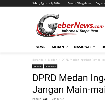
Sabtu, Agustus 8, 2026
Masuk / Bergabung
Buy no
NEWS
MEDAN
NASIONAL
H
Beranda
Medan
DPRD Medan Ingatkan Pemko: Ja
Medan
Peristiwa
DPRD Medan Ing
Jangan Main-mai
Penulis
Dodi
-
23/08/2025