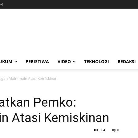
w!
UKUM
PERISTIWA
VIDEO
TEKNOLOGI
REDAKSI
ngan Main-main Atasi Kemiskinan
atkan Pemko:
n Atasi Kemiskinan
364
0