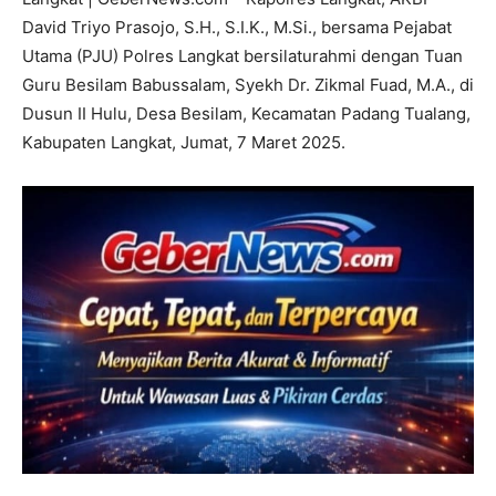
David Triyo Prasojo, S.H., S.I.K., M.Si., bersama Pejabat
Utama (PJU) Polres Langkat bersilaturahmi dengan Tuan
Guru Besilam Babussalam, Syekh Dr. Zikmal Fuad, M.A., di
Dusun II Hulu, Desa Besilam, Kecamatan Padang Tualang,
Kabupaten Langkat, Jumat, 7 Maret 2025.