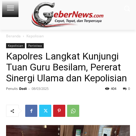
Beranda
Kepolisian
Kepolisian
Peristiwa
Kapolres Langkat Kunjungi
Tuan Guru Besilam, Pererat
Sinergi Ulama dan Kepolisian
Penulis
Dodi
-
08/03/2025
404
0