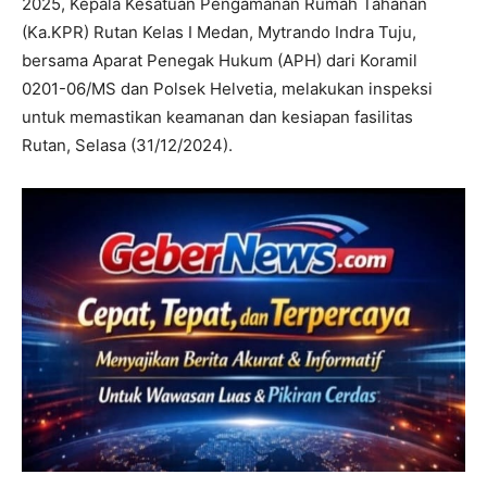
2025, Kepala Kesatuan Pengamanan Rumah Tahanan
(Ka.KPR) Rutan Kelas I Medan, Mytrando Indra Tuju,
bersama Aparat Penegak Hukum (APH) dari Koramil
0201-06/MS dan Polsek Helvetia, melakukan inspeksi
untuk memastikan keamanan dan kesiapan fasilitas
Rutan, Selasa (31/12/2024).