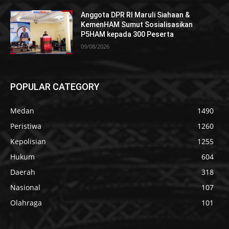
Anggota DPR RI Maruli Siahaan &
KemenHAM Sumut Sosialisasikan
P5HAM kepada 300 Peserta
09/08/2026
POPULAR CATEGORY
Medan
1490
Peristiwa
1260
Kepolisian
1255
Hukum
604
Daerah
318
Nasional
107
Olahraga
101