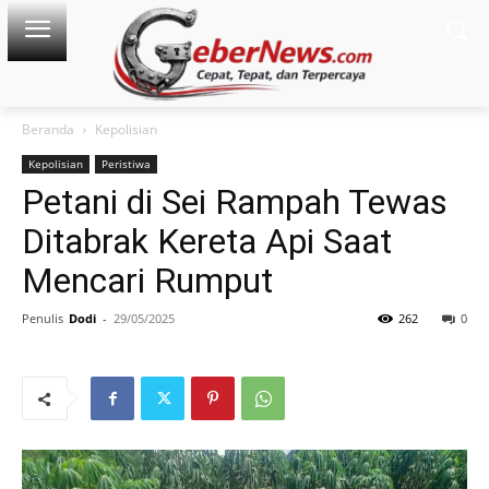
Beranda
Kepolisian
Kepolisian
Peristiwa
Petani di Sei Rampah Tewas
Ditabrak Kereta Api Saat
Mencari Rumput
Penulis
Dodi
-
29/05/2025
262
0