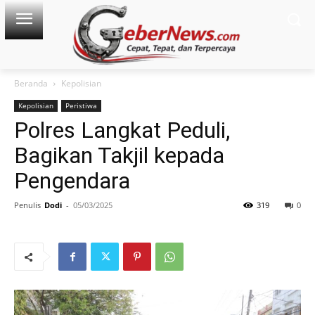
Beranda
Kepolisian
Kepolisian
Peristiwa
Polres Langkat Peduli,
Bagikan Takjil kepada
Pengendara
Penulis
Dodi
-
05/03/2025
319
0