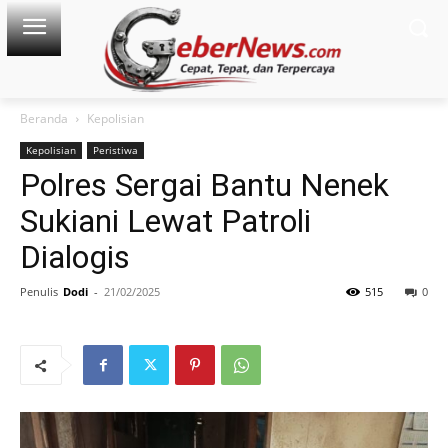
Beranda
Kepolisian
Kepolisian
Peristiwa
Polres Sergai Bantu Nenek
Sukiani Lewat Patroli
Dialogis
Penulis
Dodi
-
21/02/2025
515
0