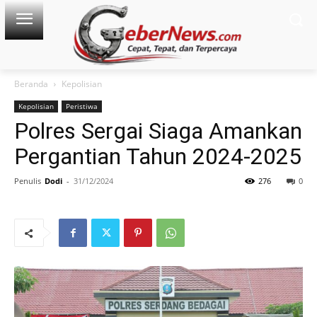
Beranda
Kepolisian
Kepolisian
Peristiwa
Polres Sergai Siaga Amankan
Pergantian Tahun 2024-2025
Penulis
Dodi
-
31/12/2024
276
0