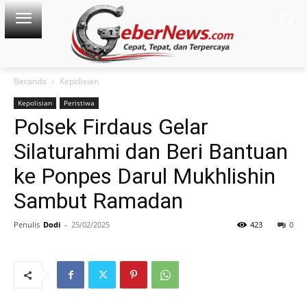
Beranda
Kepolisian
Kepolisian
Peristiwa
Polsek Firdaus Gelar
Silaturahmi dan Beri Bantuan
ke Ponpes Darul Mukhlishin
Sambut Ramadan
Penulis
Dodi
-
25/02/2025
423
0